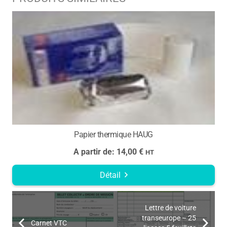
Papier thermique HAUG
Sc
A partir de:
14,00
€
HT
Détail
Lettre de voiture
transeurope – 25
Carnet VTC