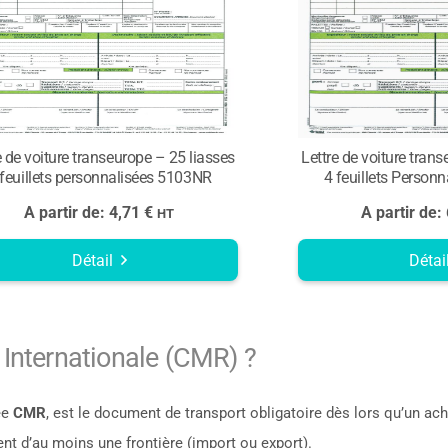
e de voiture transeurope – 25 liasses
Lettre de voiture tran
 feuillets personnalisées 5103NR
4 feuillets Person
A partir de:
4,71
€
A partir de:
HT
Détail
Détai
e Internationale (CMR) ?
ée
CMR
, est le document de transport obligatoire dès lors qu’un a
nt d’au moins une frontière (import ou export).