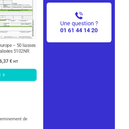
Une question ?
01 61 44 14 20
seurope – 50 liasses
nalisées 5102NR
6,37
€
HT
l
cheminement de