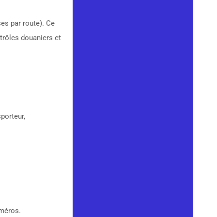
es par route). Ce
trôles douaniers et
sporteur,
uméros.