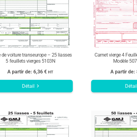
e de voiture transeurope – 25 liasses
Carnet vierge 4 Feuil
5 feuillets vierges 5103N
Modèle 50
A partir de:
6,36
€
A partir de:
HT
Détail
Détai