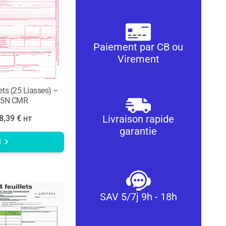
Paiement par CB ou
Virement
lets (25 Liasses) –
75N CMR
Livraison rapide
8,39
€
HT
garantie
l
SAV 5/7j 9h - 18h