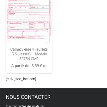
Carnet vierge 4 Feuillets
(25 Liasses) – Modèle
5075N CMR
A partir de:
8,39
€
HT
[cldv_seo_bottom]
NOUS CONTACTER
Carnet lettre de voiture