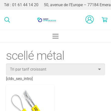
Tél : 01 61 44 14 20
50, avenue de l’Europe – 77184 Emerai
scellé métal
[cldv_seo_intro]