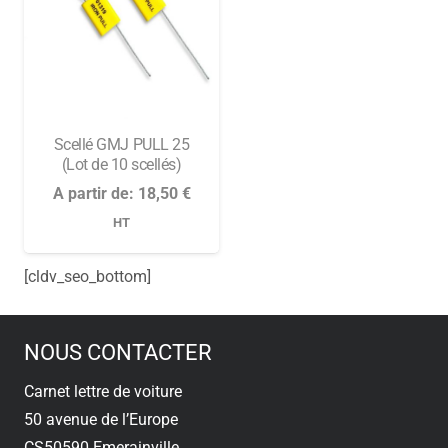
Scellé GMJ PULL 25
(Lot de 10 scellés)
A partir de:
18,50
€
HT
[cldv_seo_bottom]
NOUS CONTACTER
Carnet lettre de voiture
50 avenue de l’Europe
CS50590 Emerainville