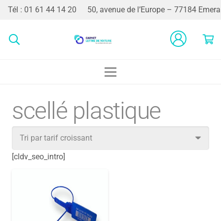
Tél : 01 61 44 14 20
50, avenue de l’Europe – 77184 Emerai
scellé plastique
[cldv_seo_intro]