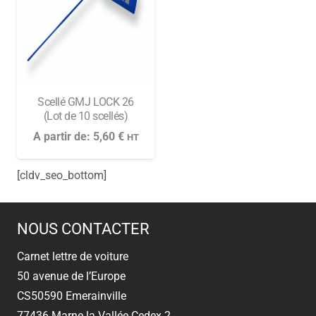
Scellé GMJ LOCK 26
(Lot de 10 scellés)
A partir de:
5,60
€
HT
[cldv_seo_bottom]
NOUS CONTACTER
Carnet lettre de voiture
50 avenue de l’Europe
CS50590 Emerainville
77436 Marne la Vallée Cedex 2