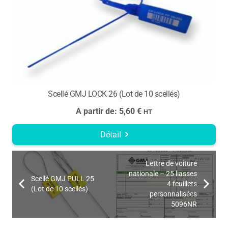
Scellé GMJ LOCK 26 (Lot de 10 scellés)
A partir de:
5,60
€
HT
Détail
Lettre de voiture
nationale – 25 liasses
Scellé GMJ PULL 25
4 feuillets
(Lot de 10 scellés)
personnalisées
5096NR